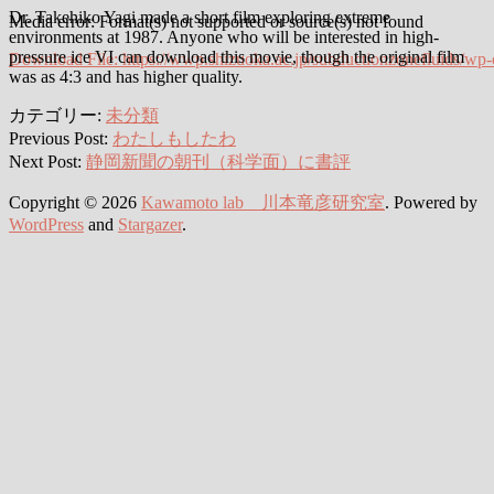
Dr. Takehiko Yagi made a short film exploring extreme
Media error: Format(s) not supported or source(s) not found
environments at 1987. Anyone who will be interested in high-
pressure ice VI can download this movie, though the original film
Download File: https://wwp.shizuoka.ac.jp/subductionzonefluids/wp
was as 4:3 and has higher quality.
00:00
カテゴリー:
未分類
Previous Post:
わたしもしたわ
Next Post:
静岡新聞の朝刊（科学面）に書評
Copyright © 2026
Kawamoto lab 川本竜彦研究室
. Powered by
WordPress
and
Stargazer
.