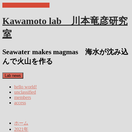
コンテンツへスキップ
Kawamoto lab 川本竜彦研究
室
Seawater makes magmas 海水が沈み込
んで火山を作る
Lab news
hello world!
unclassified
members
access
ホーム
2021年