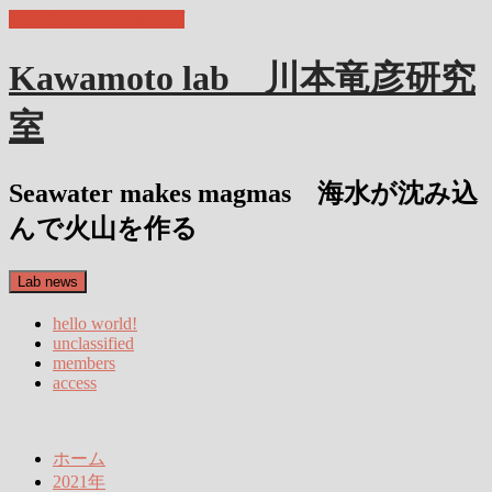
コンテンツへスキップ
Kawamoto lab 川本竜彦研究
室
Seawater makes magmas 海水が沈み込
んで火山を作る
Lab news
hello world!
unclassified
members
access
ホーム
2021年