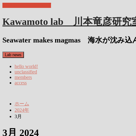
コンテンツへスキップ
Kawamoto lab 川本竜彦研究
Seawater makes magmas 海水が
Lab news
hello world!
unclassified
members
access
ホーム
2024年
3月
3月 2024