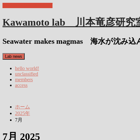
コンテンツへスキップ
Kawamoto lab 川本竜彦研究
Seawater makes magmas 海水が
Lab news
hello world!
unclassified
members
access
ホーム
2025年
7月
7月 2025