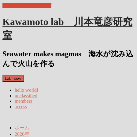
コンテンツへスキップ
Kawamoto lab 川本竜彦研究
室
Seawater makes magmas 海水が沈み込
んで火山を作る
Lab news
hello world!
unclassified
members
access
ホーム
2026年