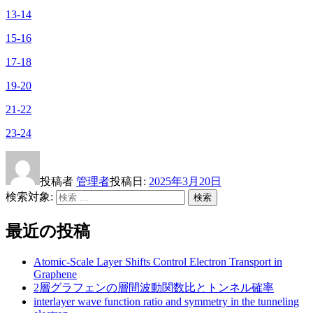
13-14
15-16
17-18
19-20
21-22
23-24
投稿者
管理者
投稿日:
2025年3月20日
検索対象:
検索
最近の投稿
Atomic-Scale Layer Shifts Control Electron Transport in
Graphene
2層グラフェンの層間波動関数比とトンネル確率
interlayer wave function ratio and symmetry in the tunneling