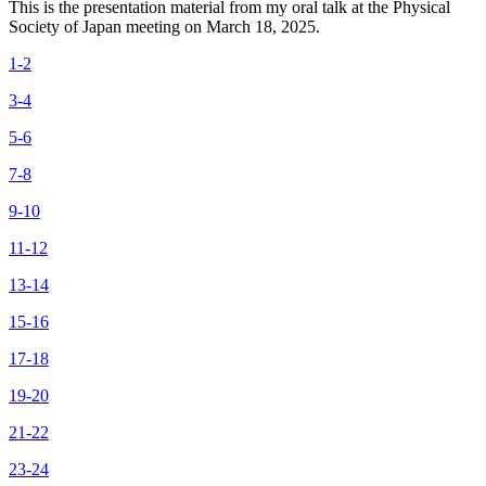
This is the presentation material from my oral talk at the Physical
Society of Japan meeting on March 18, 2025.
1-2
3-4
5-6
7-8
9-10
11-12
13-14
15-16
17-18
19-20
21-22
23-24