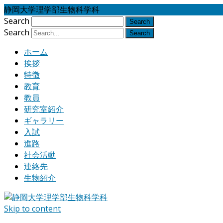
静岡大学理学部生物科学科
Search
Search
ホーム
挨拶
特徴
教育
教員
研究室紹介
ギャラリー
入試
進路
社会活動
連絡先
生物紹介
Skip to content