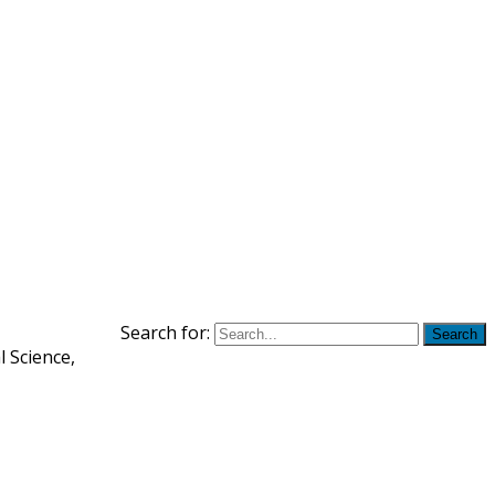
Search for:
Search
Science,