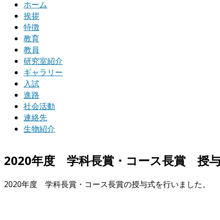
ホーム
挨拶
特徴
教育
教員
研究室紹介
ギャラリー
入試
進路
社会活動
連絡先
生物紹介
2020年度 学科長賞・コース長賞 授
2020年度 学科長賞・コース長賞の授与式を行いました。