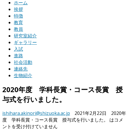
ホーム
挨拶
特徴
教育
教員
研究室紹介
ギャラリー
入試
進路
社会活動
連絡先
生物紹介
2020年度 学科長賞・コース長賞 授
与式を行いました。
ishihara.akinori@shizuoka.ac.jp
2021年2月22日
2020年
度 学科長賞・コース長賞 授与式を行いました。 は
コメ
ントを受け付けていません