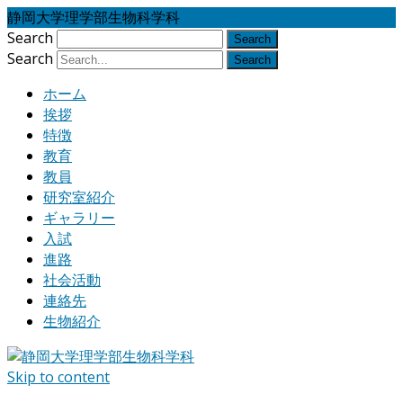
静岡大学理学部生物科学科
Search
Search
ホーム
挨拶
特徴
教育
教員
研究室紹介
ギャラリー
入試
進路
社会活動
連絡先
生物紹介
Skip to content