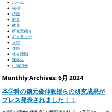
ホーム
挨拶
特徴
教育
教員
研究室紹介
ギャラリー
入試
進路
社会活動
連絡先
生物紹介
Monthly Archives:
6月 2024
本学科の徳元俊伸教授らの研究成果が
プレス発表されました！！
本学科の徳元俊伸教授らの研究成果がプレス発表されました