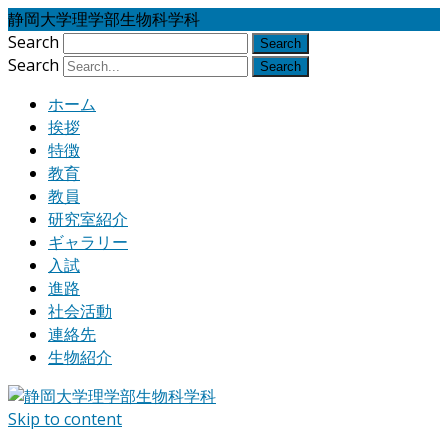
静岡大学理学部生物科学科
Search
Search
ホーム
挨拶
特徴
教育
教員
研究室紹介
ギャラリー
入試
進路
社会活動
連絡先
生物紹介
Skip to content