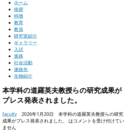
ホーム
挨拶
特徴
教育
教員
研究室紹介
ギャラリー
入試
進路
社会活動
連絡先
生物紹介
本学科の道羅英夫教授らの研究成果が
プレス発表されました。
faculty
2026年1月20日
本学科の道羅英夫教授らの研究
成果がプレス発表されました。 は
コメントを受け付けてい
ません