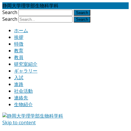
静岡大学理学部生物科学科
Search
Search
ホーム
挨拶
特徴
教育
教員
研究室紹介
ギャラリー
入試
進路
社会活動
連絡先
生物紹介
Skip to content