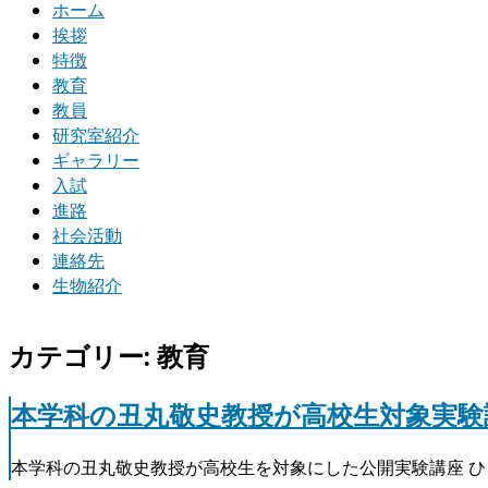
ホーム
挨拶
特徴
教育
教員
研究室紹介
ギャラリー
入試
進路
社会活動
連絡先
生物紹介
カテゴリー: 教育
本学科の丑丸敬史教授が高校生対象実験
本学科の丑丸敬史教授が高校生を対象にした公開実験講座 ひ