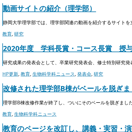
動画サイトの紹介（理学部）
静岡大学理学部では、理学部関連の動画を紹介するサイトを
教育
,
研究
2020年度 学科長賞・コース長賞 授
研究成果の発表会として、卒業研究発表会、修士特別研究発
HP更新
,
教育
,
生物科学科ニュース
,
発表会
,
研究
改修された理学部B棟がベールを脱ぎま
理学部B棟改修作業が終了し、ついにそのベールを脱ぎまし
教育
,
生物科学科ニュース
教育のページを改訂し、講義・実習・