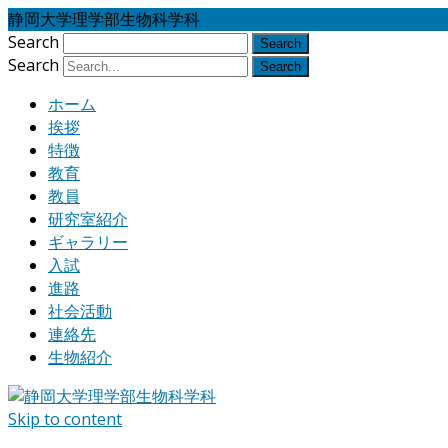
静岡大学理学部生物科学科
Search
Search
ホーム
挨拶
特徴
教育
教員
研究室紹介
ギャラリー
入試
進路
社会活動
連絡先
生物紹介
Skip to content