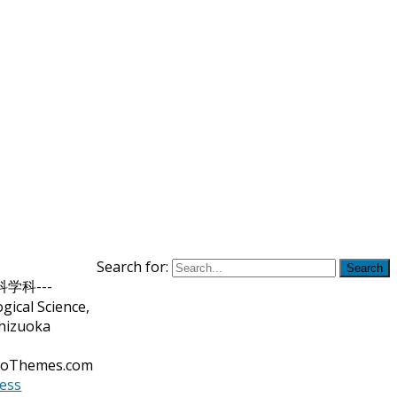
Search for:
Search
学科---
gical Science,
Shizuoka
soThemes.com
ess