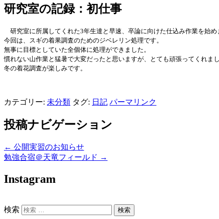
研究室の記録：初仕事
研究室に所属してくれた3年生達と早速、卒論に向けた仕込み作業を始め
今回は、スギの着果調査のためのジベレリン処理です。
無事に目標としていた全個体に処理ができました。
慣れない山作業と猛暑で大変だったと思いますが、とても頑張ってくれま
冬の着花調査が楽しみです。
カテゴリー:
未分類
タグ:
日記
パーマリンク
投稿ナビゲーション
←
公開実習のお知らせ
勉強合宿＠天竜フィールド
→
Instagram
検索