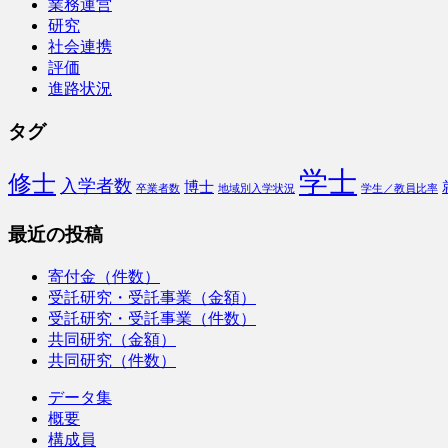
業務運営
研究
社会連携
評価
進路状況
タグ
学士
修士
入学者数
博士
卒業者数
地域別入学状況
学生／教員比率
最近の投稿
寄付金（件数）
受託研究・受託事業（金額）
受託研究・受託事業（件数）
共同研究（金額）
共同研究（件数）
データ集
概要
構成員