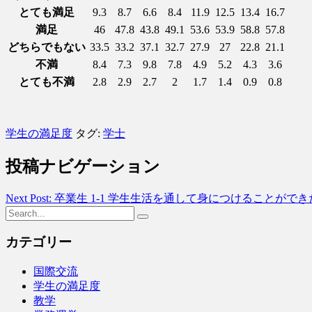
とても満足
9.3
8.7
6.6
8.4
11.9
12.5
13.4
16.7
満足
46
47.8
43.8
49.1
53.6
53.9
58.8
57.8
どちらでもない
33.5
33.2
37.1
32.7
27.9
27
22.8
21.1
不満
8.4
7.3
9.8
7.8
4.9
5.2
4.3
3.6
とても不満
2.8
2.9
2.7
2
1.7
1.4
0.9
0.8
学生の満足度
タグ:
学士
投稿ナビゲーション
Next Post: 卒業生 1-1 学生生活を通して身につけることがで
カテゴリー
国際交流
学生の満足度
教学