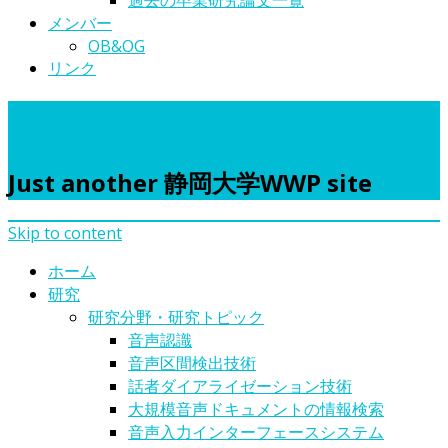
過去の卒業研究論文一覧
メンバー
OB&OG
リンク
Kai Lab.
Just another 静岡大学WWP site
Skip to content
ホーム
研究
研究分野・研究トピック
音声認識
音声区間検出技術
話者ダイアライゼーション技術
大規模音声ドキュメントの情報検索
音声入力インターフェースシステム