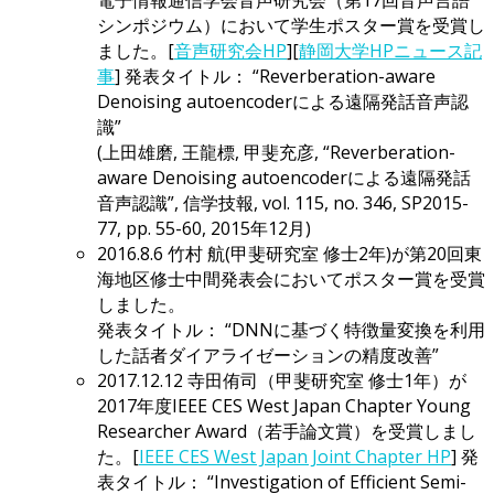
シンポジウム）において学生ポスター賞を受賞し
ました。[
音声研究会HP
][
静岡大学HPニュース記
事
] 発表タイトル： “Reverberation-aware
Denoising autoencoderによる遠隔発話音声認
識”
(上田雄磨, 王龍標, 甲斐充彦, “Reverberation-
aware Denoising autoencoderによる遠隔発話
音声認識”, 信学技報, vol. 115, no. 346, SP2015-
77, pp. 55-60, 2015年12月)
2016.8.6 竹村 航(甲斐研究室 修士2年)が第20回東
海地区修士中間発表会においてポスター賞を受賞
しました。
発表タイトル： “DNNに基づく特徴量変換を利⽤
した話者ダイアライゼーションの精度改善”
2017.12.12 寺田侑司（甲斐研究室 修士1年）が
2017年度IEEE CES West Japan Chapter Young
Researcher Award（若手論文賞）を受賞しまし
た。[
IEEE CES West Japan Joint Chapter HP
] 発
表タイトル： “Investigation of Efficient Semi-