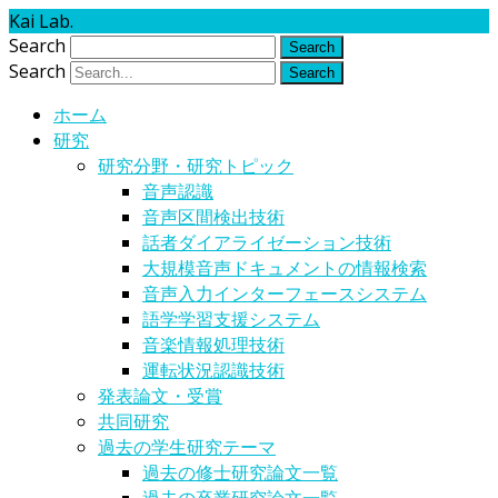
Kai Lab.
Search
Search
ホーム
研究
研究分野・研究トピック
音声認識
音声区間検出技術
話者ダイアライゼーション技術
大規模音声ドキュメントの情報検索
音声入力インターフェースシステム
語学学習支援システム
音楽情報処理技術
運転状況認識技術
発表論文・受賞
共同研究
過去の学生研究テーマ
過去の修士研究論文一覧