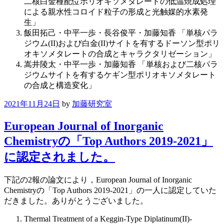
二核白金種配位ポリオキソメタレートの低温焼成処理
による親水性コロイド粒子の形成と光触媒的水素発
生」
飯田拓己・中平一歩・長谷俊平・加藤知香 「単核パラ
ジウム(II)および白金(II)サイトを有するドーソン型ポリ
オキソメタレートの合成とキャラクタリゼーション」
嵩井陵太・中平一歩・加藤知香 「単核および二核パラ
ジウムサイトを有するケギン型ポリオキソメタレート
の合成と構造変化」
2021年11月24日
by
加藤研究室
European Journal of Inorganic
Chemistryの「Top Authors 2019-2021」
に認定されました。
下記の2報の論文により，European Journal of Inorganic
Chemistryの「Top Authors 2019-2021」の一人に認定していた
だきました。ありがとうございました。
Thermal Treatment of a Keggin-Type Diplatinum(II)-