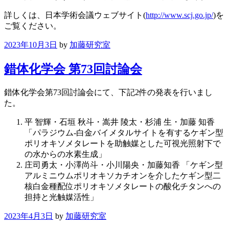
詳しくは、日本学術会議ウェブサイト(
http://www.scj.go.jp/
)を
ご覧ください。
2023年10月3日
by
加藤研究室
錯体化学会 第73回討論会
錯体化学会第73回討論会にて、下記2件の発表を行いまし
た。
平 智輝・石垣 秋斗・嵩井 陵太・杉浦 生・加藤 知香
「パラジウム-白金バイメタルサイトを有するケギン型
ポリオキソメタレートを助触媒とした可視光照射下で
の水からの水素生成」
庄司勇太・小澤尚斗・小川陽央・加藤知香 「ケギン型
アルミニウムポリオキソカチオンを介したケギン型二
核白金種配位ポリオキソメタレートの酸化チタンへの
担持と光触媒活性」
2023年4月3日
by
加藤研究室