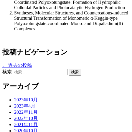
Coordinated Polyoxotungstate: Formation of Hydrophilic
Colloidal Particles and Photocatalytic Hydrogen Production
Syntheses, Molecular Structures, and Countercations-induced
Structural Transformation of Monomeric α-Keggin-type
Polyoxotungstate-coordinated Mono- and Di-palladium(II)
Complexes
投稿ナビゲーション
←
過去の投稿
検索
アーカイブ
2023年10月
2023年4月
2022年11月
2022年10月
2021年11月
2020年10月