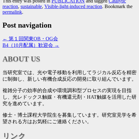
This entry was posted in
PUBLICATION
and tagged
Catalytic
reaction
,
sustainable
,
Visible-light-induced reaction
. Bookmark the
permalink
.
Post navigation
←
第１回関東OB・OG会
B4（10月配属）歓迎会
→
ABOUT US
当研究室では、光や電子移動を利用してラジカル反応を精密
に制御し、新しい有機合成反応の開発に取り組んでいます。
複雑分子の効率的合成や環境調和型プロセスの実現を目指
し、光レドックス触媒・有機還元剤・HAT触媒を活用した研
究を進めています。
修士・博士課程大学院生を募集しています。研究室見学を希
望される方はお気軽にご連絡ください。
リンク