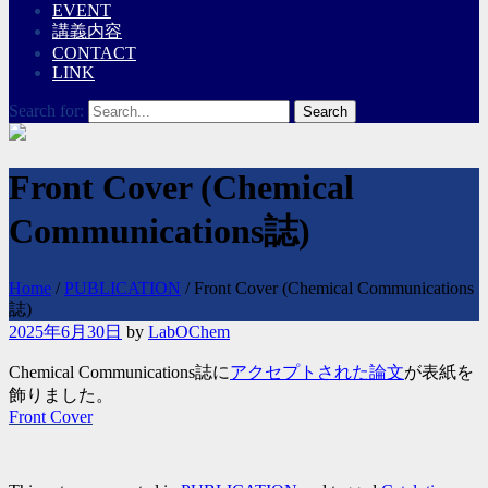
EVENT
講義内容
CONTACT
LINK
Search for:
Front Cover (Chemical
Communications誌)
Home
/
PUBLICATION
/
Front Cover (Chemical Communications
誌)
2025年6月30日
by
LabOChem
Chemical Communications誌に
アクセプトされた論文
が表紙を
飾りました。
Front Cover