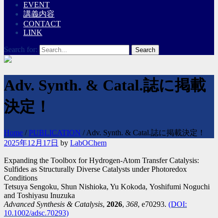
EVENT
講義内容
CONTACT
LINK
Search for:
Adv. Synth. & Catal.誌に掲載
決定！
Home
/
PUBLICATION
/
Adv. Synth. & Catal.誌に掲載決定！
2025年12月17日
by
LabOChem
Expanding the Toolbox for Hydrogen-Atom Transfer Catalysis:
Sulfides as Structurally Diverse Catalysts under Photoredox
Conditions
Tetsuya Sengoku, Shun Nishioka, Yu Kokoda, Yoshifumi Noguchi
and Toshiyasu Inuzuka
Advanced Synthesis & Catalysis
,
2026
,
368
, e70293.
(DOI:
10.1002/adsc.70293)