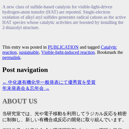
A new class of sulfide-based catalysts for visible-light-driven
hydrogen-atom transfer (HAT) are reported. Single-electron
oxidation of alkyl aryl sulfides generates radical cations as the active
HAT species whose catalytic activities are boosted by installing the
2-thiazolyl structure.
This entry was posted in
PUBLICATION
and tagged
Catalytic
reaction
,
sustainable
,
Visible-light-induced reaction
. Bookmark the
permalink
.
Post navigation
←
中化連有機化学一般発表にて優秀賞を受賞
年末発表会＆忘年会
→
ABOUT US
当研究室では、光や電子移動を利用してラジカル反応を精密
に制御し、新しい有機合成反応の開発に取り組んでいます。