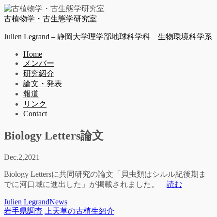
古植物学・古生態学研究室
Julien Legrand – 静岡大学理学部地球科学科 生物環境科学系
Home
メンバー
研究紹介
論文・発表
報道
リンク
Contact
Biology Letters論文
Dec.
2,
2021
Biology Lettersに共同研究の論文「貝虫類はシルル紀後期ま
でに河口域に進出した」が掲載されました。
読む
Julien Legrand
News
岩手県調査
上天草の古植生紹介