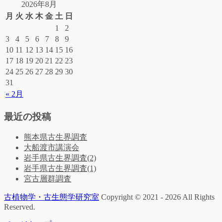
2026年8月
月
火
水
木
金
土
日
1
2
3
4
5
6
7
8
9
10
11
12
13
14
15
16
17
18
19
20
21
22
23
24
25
26
27
28
29
30
31
« 2月
最近の投稿
熊本県古生界調査
大船渡市講演会
岩手県古生界調査(2)
岩手県古生界調査(1)
宮古層群調査
古植物学・古生態学研究室
Copyright © 2021 - 2026 All Rights
Reserved.