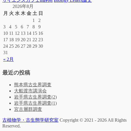
サイエンスカフェin静岡
Biology Letters論文
2026年8月
月
火
水
木
金
土
日
1
2
3
4
5
6
7
8
9
10
11
12
13
14
15
16
17
18
19
20
21
22
23
24
25
26
27
28
29
30
31
« 2月
最近の投稿
熊本県古生界調査
大船渡市講演会
岩手県古生界調査(2)
岩手県古生界調査(1)
宮古層群調査
古植物学・古生態学研究室
Copyright © 2021 - 2026 All Rights
Reserved.