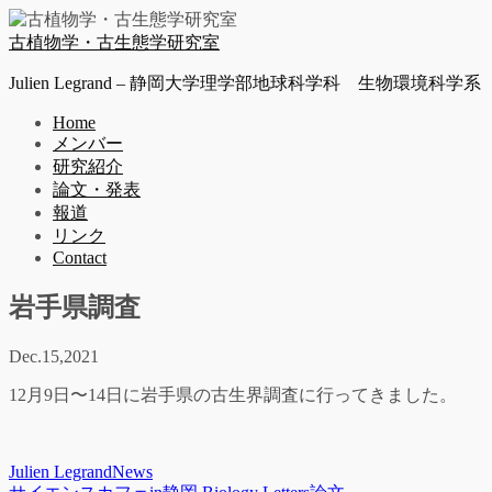
古植物学・古生態学研究室
Julien Legrand – 静岡大学理学部地球科学科 生物環境科学系
Home
メンバー
研究紹介
論文・発表
報道
リンク
Contact
岩手県調査
Dec.
15,
2021
12月9日〜14日に岩手県の古生界調査に行ってきました。
Julien Legrand
News