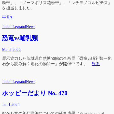
粉帯」、「ノーマポリス花粉帯」、「レチモノコルピテス」
を担当しました。
平凡社
Julien Legrand
News
恐竜vs哺乳類
Mar.
2,
2024
展示協力した茨城県自然博物館の企画展「恐竜
vs
哺乳類ー化
石から読み解く進化の物語ー」が開催中です。
観る
Julien Legrand
News
ホッピーだより No. 470
Jan.
1,
2024
むかわ竜の年代詳細についての研究成果（Paleontological