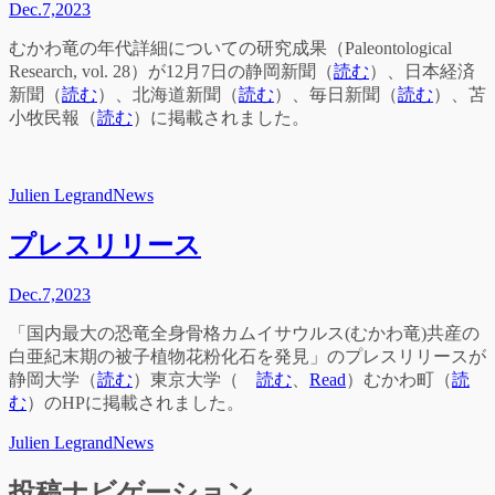
Dec.
7,
2023
むかわ竜の年代詳細についての研究成果（Paleontological
Research, vol. 28）が12月7日の静岡新聞（
読む
）、日本経済
新聞（
読む
）、北海道新聞（
読む
）、毎日新聞（
読む
）、苫
小牧民報（
読む
）に掲載されました。
Julien Legrand
News
プレスリリース
Dec.
7,
2023
「国内最大の恐竜全身骨格カムイサウルス
(
むかわ竜
)
共産の
白亜紀末期の被子植物花粉化石を発見」のプレスリリースが
静岡大学（
読む
）東京大学（
読む
、
Read
）むかわ町（
読
む
）のHPに掲載されました。
Julien Legrand
News
投稿ナビゲーション