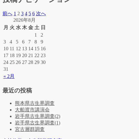
前へ
1
2
3
4
5
6
次へ
2026年8月
月
火
水
木
金
土
日
1
2
3
4
5
6
7
8
9
10
11
12
13
14
15
16
17
18
19
20
21
22
23
24
25
26
27
28
29
30
31
« 2月
最近の投稿
熊本県古生界調査
大船渡市講演会
岩手県古生界調査(2)
岩手県古生界調査(1)
宮古層群調査