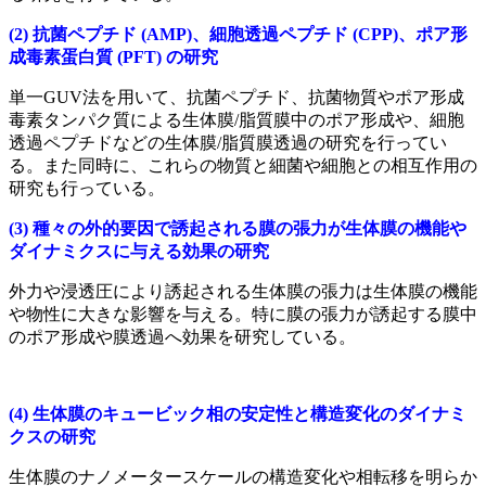
(2) 抗菌ペプチド (AMP)、細胞透過ペプチド (CPP)、ポア形
成毒素蛋白質 (PFT) の研究
単一GUV法を用いて、抗菌ペプチド、
抗菌物質やポア形成
毒素タンパク質による生体膜/脂質膜中のポア形成や、細胞
透過ペプチドなどの生体膜/脂質膜透過の
研究を行ってい
る。また同時に、これらの物質と細菌や細胞との相互作用の
研究も行っている。
(3) 種々の外的要因で誘起される膜の張力が生体膜の機能や
ダイナミクスに与える効果の研究
外力や浸透圧により誘起される生体膜の張力は生体膜の機能
や物性に大きな影響を与える。
特に膜の張力が誘起する膜中
のポア形成や膜透過へ効果を研究している。
(4) 生体膜のキュービック相の安定性と構造変化のダイナミ
クスの研究
生体膜のナノメータースケールの構造変化や相転移を明らか