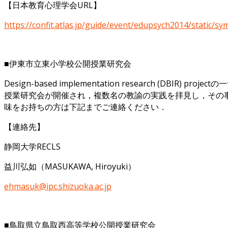
【日本教育心理学会URL】
https://confit.atlas.jp/guide/event/edupsych2014/static/s
■伊東市立東小学校公開授業研究会
Design-based implementation research (
授業研究会が開催され，複数名の教諭の実践を拝見し，その
味をお持ちの方は下記までご連絡ください．
【連絡先】
静岡大学RECLS
益川弘如（MASUKAWA, Hiroyuki）
ehmasuk@ipc.shizuoka.ac.jp
■鳥取県立鳥取西高等学校公開授業研究会