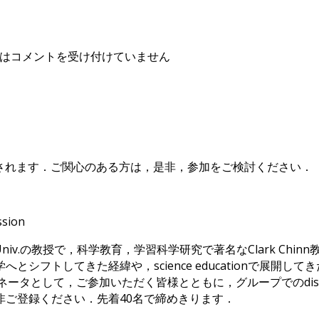
は
コメントを受け付けていません
催されます．ご関心のある方は，是非，参加をご検討ください．
sion
v.の教授で，科学教育，学習科学研究で著名なClark Chinn教授のtu
科学へとシフトしてきた経緯や，science educationで
ネータとして，ご参加いただく皆様とともに，グループでのdis
ご登録ください．先着40名で締めきります．