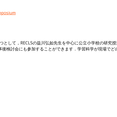
ymposium
DBIR) projectの一つとして，RECLSの益川弘如先生を中心に公立
事後検討会にも参加することができます．学習科学が現場でど