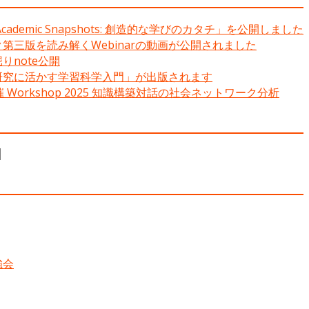
ademic Snapshots: 創造的な学びのカタチ」を公開しました
第三版を読み解くWebinarの動画が公開されました
りnote公開
研究に活かす学習科学入門」が出版されます
CLS主催 Workshop 2025 知識構築対話の社会ネットワーク分析
強会