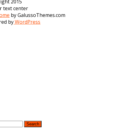
ight 2015
r text center
some
by GalussoThemes.com
red by
WordPress
Search