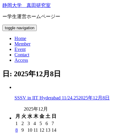
静岡大学 真田研究室
ー学生運営ホームページー
toggle navigation
Home
Member
Event
Contact
Access
日: 2025年12月8日
SSSV in IIT Hyderabad 11/24.25
2025年12月8日
2025年12月
月
火
水
木
金
土
日
1
2
3
4
5
6
7
8
9
10
11
12
13
14