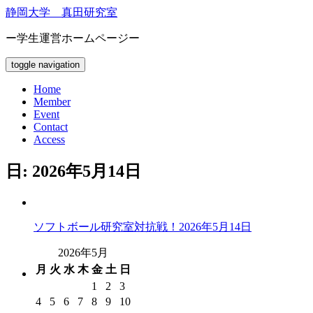
静岡大学 真田研究室
ー学生運営ホームページー
toggle navigation
Home
Member
Event
Contact
Access
日: 2026年5月14日
ソフトボール研究室対抗戦！
2026年5月14日
2026年5月
月
火
水
木
金
土
日
1
2
3
4
5
6
7
8
9
10