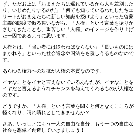
ず、ただお上は「おまえたちは遅れているから人を差別した
り、いじめたりするのだ」「何でも知っているわたしたちエ
リートがおまえたちに新しい知識を授けよう」といった啓蒙
主義的態度で振る舞いながら、「人権」という言葉を振りか
ざしてきたことも、重苦しい「人権」のイメージを作り上げ
た一因であるように思います。
人権とは、「強い者には従わねばならない」「長いものには
まかれろ」といった社会通念や国法をも覆しうるものなので
す。
あらゆる権力への対抗が人権の本質なのです。
イヤなことをイヤと言えないでいるあなたが、イヤなことを
イヤだと言えるようなチャンスを与えてくれるものが人権な
のです。
どうですか、「人権」という言葉を聞くと何となくこころが
軽くなり、晴れ晴れとしてきませんか？
さあ、いっしょにもう一人の自由な自分、もう一つの自由な
社会を想像／創造していきましょう！