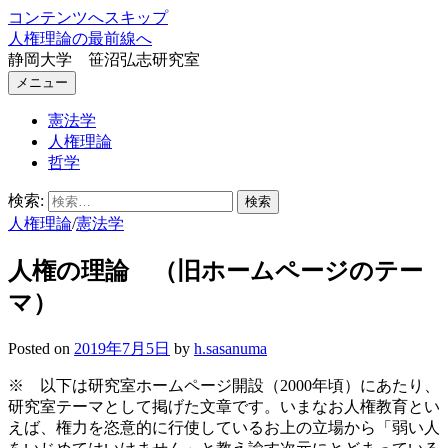
コンテンツへスキップ
人権理論の最前線へ
静岡大学 笹沼弘志研究室
メニュー
憲法学
人権理論
哲学
検索:
人権理論
/
憲法学
人権の理論 （旧ホームページのテー
マ）
Posted
on
2019年7月5日
by
h.sasanuma
※ 以下は研究室ホームページ開設（2000年頃）にあたり、
研究室テーマとして掲げた文章です。いまなお人権教育とい
えば、権力を恣意的に行使しているお上の立場から「弱い人