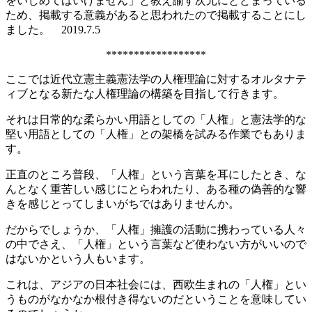
をいじめてはいけません」と教え諭す次元にとどまっている
ため、掲載する意義があると思われたので掲載することにし
ました。 2019.7.5
******************
ここでは近代立憲主義憲法学の人権理論に対するオルタナテ
ィブとなる新たな人権理論の構築を目指して行きます。
それは日常的な柔らかい用語としての「人権」と憲法学的な
堅い用語としての「人権」との架橋を試みる作業でもありま
す。
正直のところ普段、「人権」という言葉を耳にしたとき、な
んとなく重苦しい感じにとらわれたり、ある種の偽善的な響
きを感じとってしまいがちではありませんか。
だからでしょうか、「人権」擁護の活動に携わっている人々
の中でさえ、「人権」という言葉など使わない方がいいので
はないかという人もいます。
これは、アジアの日本社会には、西欧生まれの「人権」とい
うものがなかなか根付き得ないのだということを意味してい