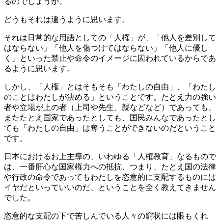
るのでしょうか。
どうもそれは違うように思います。
それは日常的な用語としての「人権」が、「他人を差別して
はならない」「他人を傷つけてはならない」「他人に優し
く」といった禁止や命令のイメージに囚われているからであ
るように思います。
しかし、「人権」とはそもそも「わたしの自由」、「わたし
のことはわたしが決める」ということです。たとえ力の強い
者や立場が上の者（上司や先生、親などなど）であっても、
またたとえ国家であったとしても、国民みんなであったとし
ても「わたしの自由」は奪うことができないのだということ
です。
日本におけるお上主導の、いわゆる「人権教育」なるもので
は、一番肝心な国家権力への抵抗、つまり、たとえ国の法律
や行政の命令であってもわたしを恣意的に支配するものには
イヤだといっていいのだ、ということを全く教えてきません
でした。
恣意的な支配の下で苦しんでいる人々の窮状には眼もくれ