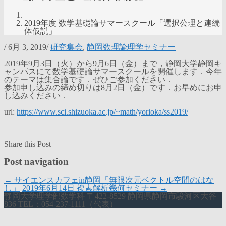
2019年度 数学基礎論サマースクール「選択公理と連続
体仮説」
/
6月 3, 2019
/
研究集会
,
静岡数理論理学セミナー
2019年9月3日（火）から9月6日（金）まで，静岡大学静岡キ
ャンパスにて数学基礎論サマースクールを開催します．今年
のテーマは集合論です．ぜひご参加ください．
参加申し込みの締め切りは8月2日（金）です．お早めにお申
し込みください．
url:
https://www.sci.shizuoka.ac.jp/~math/yorioka/ss2019/
Share this Post
Post navigation
←
サイエンスカフェin静岡「無限次元ベクトル空間のはな
し」
2019年6月14日 複素解析幾何セミナー
→
静岡大学理学部数学科 〒422-8529 静岡県静岡市駿河区大谷
836 TEL：054-237-1111（代表）