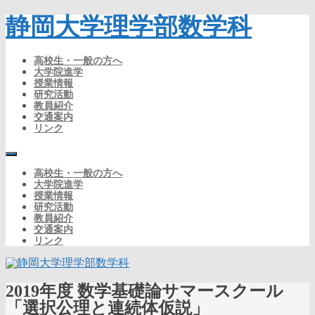
静岡大学理学部数学科
高校生・一般の方へ
大学院進学
授業情報
研究活動
教員紹介
交通案内
リンク
高校生・一般の方へ
大学院進学
授業情報
研究活動
教員紹介
交通案内
リンク
2019年度 数学基礎論サマースクール
「選択公理と連続体仮説」