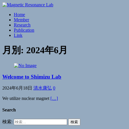
Home
Member
Research
Publication
Link
月別: 2024年6月
Welcome to Shimizu Lab
2024年6月18日
清水康弘
0
We utilize nuclear magnet
[…]
Search
検索: