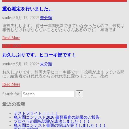
重心測定を行いました。
student
/
5月 17, 2022
/
未分類
連投失礼します。 何せ一年間更新できていなかったもので、最初は
報告しなければならないことがたくさんあるのです。 早速です
Read More
17
05, 2022
お久しぶりです。ヒコーキ部です！
student
/
5月 17, 2022
/
未分類
お久しぶりです。静岡大学ヒコーキ部です！ 投稿が止まっている間
に、編集者が21代代表から23代代表に変わりました。 改め
Read More
Search for:
最近の投稿
テストフライト！！！！
鳥人間コンテスト2026 書類審査の結果のご報告
プロペラの回転試験が成功しました！！！
鳥人間コンテスト書類の提出が完了しました！！！