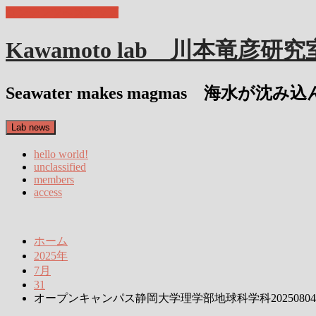
コンテンツへスキップ
Kawamoto lab 川本竜彦研究
Seawater makes magmas 海水が
Lab news
hello world!
unclassified
members
access
ホーム
2025年
7月
31
オープンキャンパス静岡大学理学部地球科学科20250804