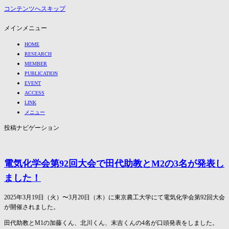
コンテンツへスキップ
静岡大学工学部 電気化学研究室（冨田・田代研）
メインメニュー
HOME
RESEARCH
MEMBER
PUBLICATION
EVENT
ACCESS
LINK
メニュー
投稿ナビゲーション
電気化学会第92回大会で田代助教とM2の3名が発表し
ました！
2025年3月19日（火）〜3月20日（木）に東京農工大学にて電気化学会第92回大会
が開催されました。
田代助教とM1の加藤くん、北川くん、末吉くんの4名が口頭発表をしました。