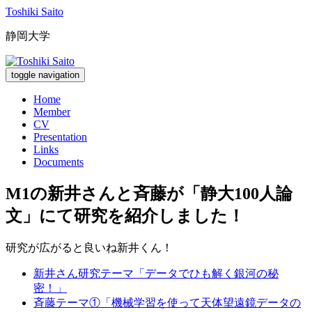
Toshiki Saito
静岡大学
toggle navigation
Home
Member
CV
Presentation
Links
Documents
M1の新井さんと斉藤が「静大100人論
文」にて研究を紹介しました！
研究が広がると良いね新井くん！
新井さん研究テーマ「データでひも解く銀河の秘
密！」
斉藤テーマ①「機械学習を使って天体望遠鏡データの