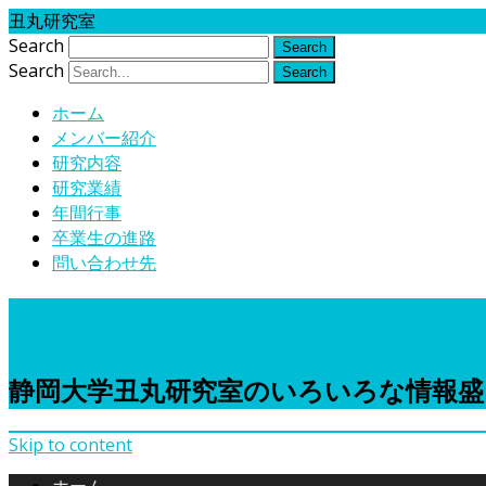
丑丸研究室
Search
Search
ホーム
メンバー紹介
研究内容
研究業績
年間行事
卒業生の進路
問い合わせ先
丑丸研究室
静岡大学丑丸研究室のいろいろな情報
Skip to content
ホーム