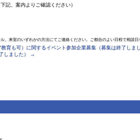
（下記、案内よりご確認ください）
ール、来室のいずれかの方法にてご連絡ください。ご都合のよい日程で
相談日
ア教育も可）に関するイベント参加企業募集（募集は終了しま
終了しました）
→
y.