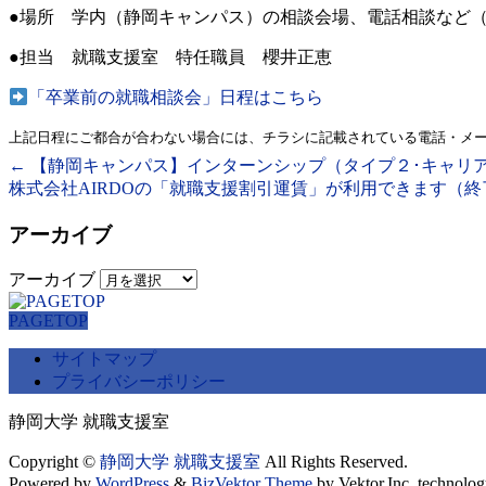
●場所 学内（静岡キャンパス）の相談会場、電話相談など
●担当 就職支援室 特任職員 櫻井正恵
「卒業前の就職相談会」日程はこちら
上記日程にご都合が合わない場合には、
チラシに記載されている電話・メ
←
【静岡キャンパス】インターンシップ（タイプ２･キャリ
株式会社AIRDOの「就職支援割引運賃」が利用できます（
アーカイブ
アーカイブ
PAGETOP
サイトマップ
プライバシーポリシー
静岡大学 就職支援室
Copyright ©
静岡大学 就職支援室
All Rights Reserved.
Powered by
WordPress
&
BizVektor Theme
by Vektor,Inc. technolog