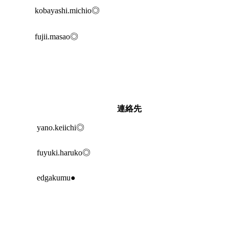
kobayashi.michio◎
fujii.masao◎
連絡先
yano.keiichi◎
fuyuki.haruko◎
edgakumu●