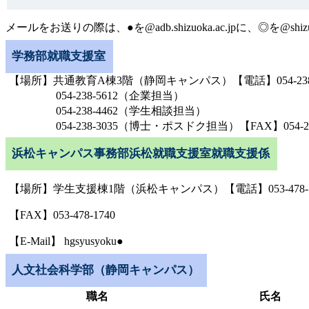
メールをお送りの際は、●を@adb.shizuoka.ac.jpに、◎を@sh
学務部就職支援室
【場所】共通教育A棟3階（静岡キャンパス）【電話】054-238
054-238-5612（企業担当）
054‐238-4462（学生相談担当）
054-238-3035（博士・ポスドク担当）【FAX】054-238-
浜松キャンパス事務部浜松就職支援室就職支援係
【場所】学生支援棟1階（浜松キャンパス）【電話】053-478-1
【FAX】053-478-1740
【E-Mail】 hgsyusyoku●
人文社会科学部（静岡キャンパス）
職名
氏名