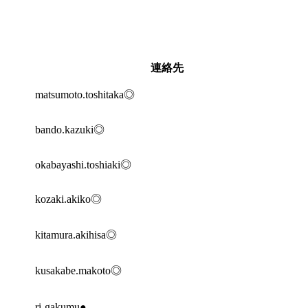
連絡先
matsumoto.toshitaka◎
bando.kazuki◎
okabayashi.toshiaki◎
kozaki.akiko◎
kitamura.akihisa◎
kusakabe.makoto◎
ri-gakumu●