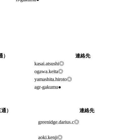
通）
連絡先
kasai.atsushi◎
ogawa.keita◎
yamashita.hiroto◎
agr-gakumu●
直通）
連絡先
greenidge.darius.c◎
aoki.kenji◎