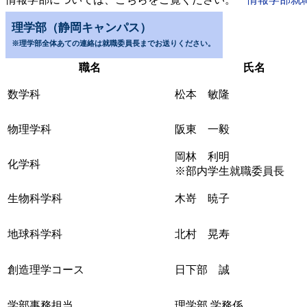
理学部（静岡キャンパス）
※理学部全体あての連絡は就職委員長までお送りください。
職名
氏名
数学科
松本 敏隆
物理学科
阪東 一毅
岡林 利明
化学科
※部内学生就職委員長
生物科学科
木嵜 暁子
地球科学科
北村 晃寿
創造理学コース
日下部 誠
学部事務担当
理学部 学務係