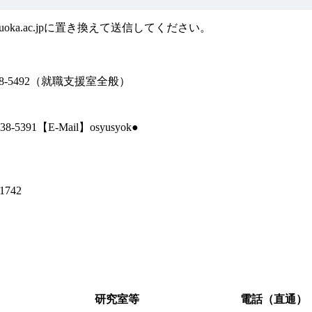
izuoka.ac.jpに置き換えて送信してください。
-5492（就職支援室全般）
5391【E-Mail】osyusyok●
742
研究室等
電話（直通）