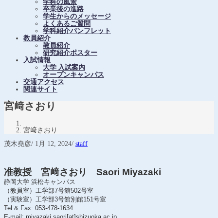
学科の風景
卒業後の進路
学生からのメッセージ
よくあるご質問
学科紹介パンフレット
教員紹介
教員紹介
研究紹介ポスター
入試情報
大学 入試案内
オープンキャンパス
交通アクセス
関連サイト
宮﨑さおり
宮﨑さおり
茂木堯彦
/
1月 12, 2024
/
staff
准教授 宮﨑さおり Saori Miyazaki
静岡大学 浜松キャンパス
（教員室）工学部7号館502号室
（実験室）工学部3号館別館151号室
Tel & Fax: 053-478-1634
E-mail: miyazaki.saori[at]shizuoka.ac.jp