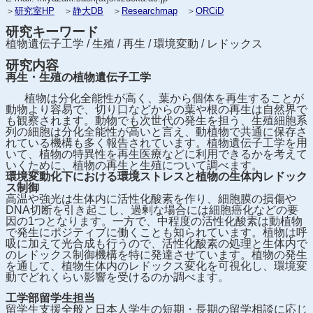
＞
研究室HP
＞
静大DB
＞
Researchmap
＞
ORCiD
研究キーワード
植物遺伝子工学 / 生殖 / 再生 / 環境変動 / レドックス
研究内容
再生・生殖の植物遺伝子工学
植物は分化全能性が高く、葉から個体を再生することが
動物より容易で、切り口などからの葉や根の再生は自然界で
も観察されます。動物でも次世代の発生を担う、生殖細胞系
列の細胞は分化全能性が高いと言え、動植物で共通に保存さ
れている機構も多く報告されています。植物遺伝子工学を用
いて、植物の特異性を再生医療などに利用できるかを考えて
いくために、植物の再生と生殖について調べます。
環境変動化下における環境ストレスと植物の生体内レドック
ス制御
高温や強光は生体内に活性化酸素を作り、細胞膜の損傷や
DNA切断を引き起こし、過剰な場合には細胞癌化などの要
因の1つとなります。一方で、中程度の活性化酸素は動植物
で発生にポジティブに働くことも知られています。植物は呼
吸に加えて光合成も行うので、活性化酸素の処理と生体内で
のレドックス制御機構を特に発達させています。植物の発生
を通して、植物生体内のレドックス変化を可視化し、環境変
動でどれくらい影響を受けるのか調べます。
工学部留学生担当
留学生支援全般と日本人学生の短期・長期の留学相談に応じ