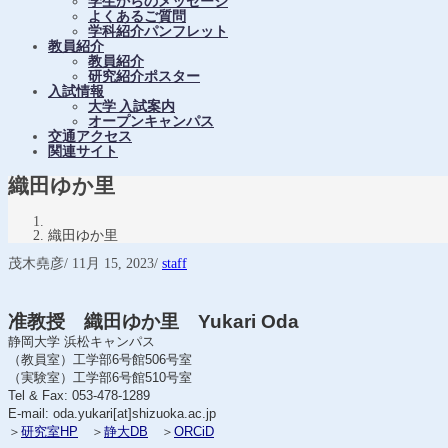
学生からのメッセージ
よくあるご質問
学科紹介パンフレット
教員紹介
教員紹介
研究紹介ポスター
入試情報
大学 入試案内
オープンキャンパス
交通アクセス
関連サイト
織田ゆか里
織田ゆか里
茂木堯彦
/
11月 15, 2023
/
staff
准教授 織田ゆか里 Yukari Oda
静岡大学 浜松キャンパス
（教員室）工学部6号館506号室
（実験室）工学部6号館510号室
Tel & Fax: 053-478-1289
E-mail: oda.yukari[at]shizuoka.ac.jp
＞
研究室HP
＞
静大DB
＞
ORCiD