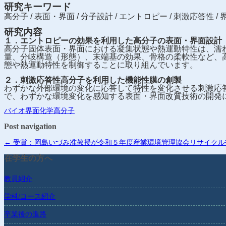
研究キーワード
高分子 / 表面・界面 / 分子設計 / エントロピー / 刺激応答性 /
研究内容
１．エントロピーの効果を利用した高分子の表面・界面設計
高分子固体表面・界面における凝集状態や熱運動特性は、濡
量、分岐構造（形態）、末端基の効果、骨格の柔軟性など、
態や熱運動特性を制御することに取り組んでいます。
２．刺激応答性高分子を利用した機能性膜の創製
わずかな外部環境の変化に応答して特性を変化させる刺激応
で、わずかな環境変化を感知する表面・界面改質技術の開発
バイオ
界面化学
高分子
Post navigation
←
受賞：岡島いづみ准教授が令和５年度産業環境管理協会リサイクル
在学生の方へ
教員紹介
学科/コース紹介
卒業後の進路