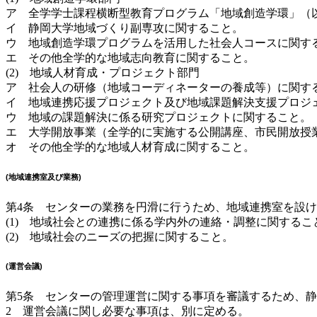
ア 全学学士課程横断型教育プログラム「地域創造学環」（
イ 静岡大学地域づくり副専攻に関すること。
ウ 地域創造学環プログラムを活用した社会人コースに関す
エ その他全学的な地域志向教育に関すること。
(2) 地域人材育成・プロジェクト部門
ア 社会人の研修（地域コーディネーターの養成等）に関す
イ 地域連携応援プロジェクト及び地域課題解決支援プロジ
ウ 地域の課題解決に係る研究プロジェクトに関すること。
エ 大学開放事業（全学的に実施する公開講座、市民開放授
オ その他全学的な地域人材育成に関すること。
(地域連携室及び業務)
第4条 センターの業務を円滑に行うため、地域連携室を設
(1) 地域社会との連携に係る学内外の連絡・調整に関するこ
(2) 地域社会のニーズの把握に関すること。
(運営会議)
第5条 センターの管理運営に関する事項を審議するため、
2 運営会議に関し必要な事項は、別に定める。