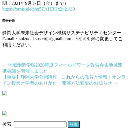
間：2021年9月17日（金）まで）
https://forms.gle/png5ZAHBHx2jj21U9
問合せ先
静岡大学未来社会デザイン機構サステナビリティセンター
E-mail：shizudai.sus.ctr[at]gmail.com ※[at]を@に変更してご
利用ください。
←
地域創造学環2020年度フィールドワーク報告会＆地域連
携会議を開催しました
【重要】静岡大学公開講座「これからの教育と情報：オンラ
イン授業と学習のありかた」開催方法変更のお知らせ
→
検索: