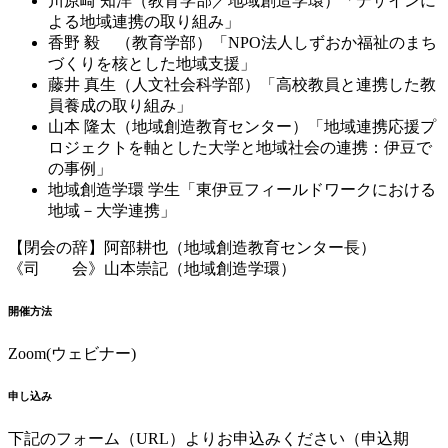
川原崎 知洋（教育学部／地域創造学環）「デザインに
よる地域連携の取り組み」
香野 毅 （教育学部）「NPO法人しずおか福祉のまち
づくりを核とした地域支援」
藤井 真生（人文社会科学部）「高校教員と連携した教
員養成の取り組み」
山本 隆太（地域創造教育センター）「地域連携応援プ
ロジェクトを軸とした大学と地域社会の連携：伊豆で
の事例」
地域創造学環 学生「東伊豆フィールドワークにおける
地域－大学連携」
【閉会の辞】阿部耕也（地域創造教育センター長）
《司 会》山本崇記（地域創造学環）
開催方法
Zoom(ウェビナー)
申し込み
下記のフォーム（URL）よりお申込みください（申込期