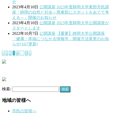
せ
2023年4月10日
公開講座
2023年度静岡大学東部市民講
座「静岡の自然と社会～県東部にスポットをあてて考
える～」開催のお知らせ
2023年4月10日
公開講座
2023年度静岡大学公開講座が
スタートします
2022年10月7日
公開講座
【重要】静岡大学公開講座
「健康・幸福につながる情報学」開催方法変更のお知
らせ(10/7更新)
«
1
2
3
4
…
9
»
検索:
地域の皆様へ
市民の皆様へ