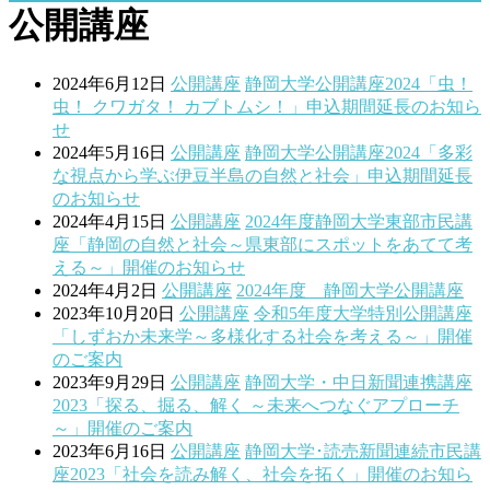
公開講座
2024年6月12日
公開講座
静岡大学公開講座2024「虫！
虫！ クワガタ！ カブトムシ！」申込期間延長のお知ら
せ
2024年5月16日
公開講座
静岡大学公開講座2024「多彩
な視点から学ぶ伊豆半島の自然と社会」申込期間延長
のお知らせ
2024年4月15日
公開講座
2024年度静岡大学東部市民講
座「静岡の自然と社会～県東部にスポットをあてて考
える～」開催のお知らせ
2024年4月2日
公開講座
2024年度 静岡大学公開講座
2023年10月20日
公開講座
令和5年度大学特別公開講座
「しずおか未来学～多様化する社会を考える～」開催
のご案内
2023年9月29日
公開講座
静岡大学・中日新聞連携講座
2023「探る、掘る、解く ～未来へつなぐアプローチ
～」開催のご案内
2023年6月16日
公開講座
静岡大学･読売新聞連続市民講
座2023「社会を読み解く、社会を拓く」開催のお知ら