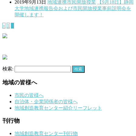
2019年9月13日
地域連携
市民開放授業
【9月18日】静岡
大学地域連携報告会および市民開放授業事前説明会を
開催します！
«
1
2
検索:
地域の皆様へ
市民の皆様へ
自治体・企業関係者の皆様へ
地域創造教育センター紹介リーフレット
刊行物
地域創造教育センター刊行物