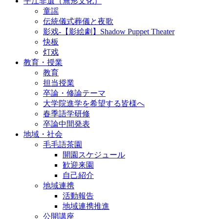
平江非遺（無形文化）
童謡
伝統儀式葬儀と夜歌
影戏-【影絵劇】Shadow Puppet Theater
快板
灯戏
教育・授業
教育
担当授業
卒論・修論テーマ
大学院進学を希望する皆様へ
春季語学研修
卒論中間発表
地域・社会
毛毛語茶園
開園スケジュール
歓迎来園
自己紹介
地域連携
活動報告
地域連携推進
公開講座