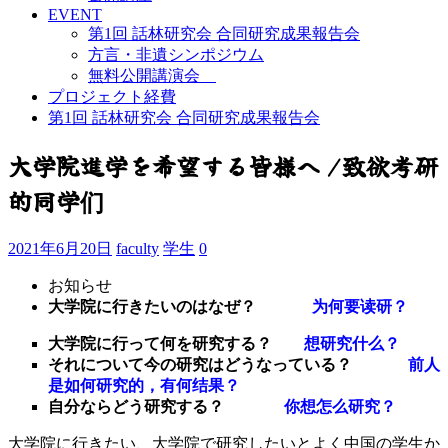
EVENT
第1回 話林研究会 合同研究成果報告会
方言・非遺シンポジウム
無料公開講演会
プロジェクト経費
第1回 話林研究会 合同研究成果報告会
大学院進学を希望する皆様へ /致欲考研
的同学们
2021年6月20日
faculty
学生
0
お知らせ
大学院に行きたいのはなぜ？
为何要读研？
大学院に行って何を研究する？
想研究什么？
それについて今の研究はどうなっている？
前人
是如何研究的，有何结果？
自分ならどう研究する？
你想怎么研究？
大学院に行きたい、大学院で研究したいとよく中国の学生か