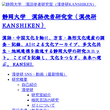
静岡大学 漢語使者研究室（漢使研
KANSHIKEN）
漢語・中国文化を軸に、方言・無形文化遺産の調
査・記録、AIによる文化アーカイブ、多文化共
生・地域連携を推進する静岡大学の研究ユニッ
ト。 ことばを記録し、文化をつなぎ、未来へ運
ぶ。 KANSHI.
漢使研 SNS・動画（最新情報）
研究概要
自己紹介
漢使研
研究室紹介
移民言語の研究
ゼミについて