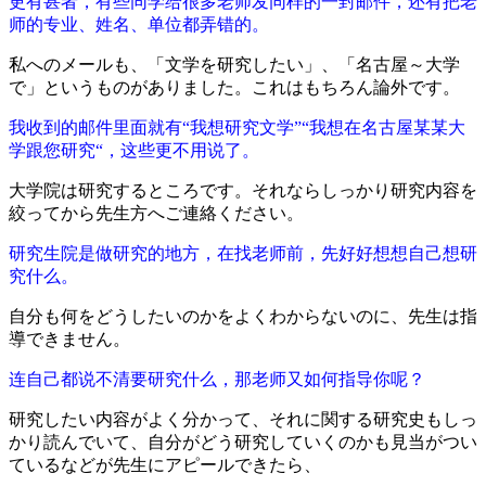
更有甚者，有些同学给很多老师发同样的一封邮件，还有把老
师的专业、姓名、单位都弄错的。
私へのメールも、「文学を研究したい」、「名古屋～大学
で」というものがありました。これはもちろん論外です。
我收到的邮件里面就有“我想研究文学”“我想在名古屋某某大
学跟您研究“，这些更不用说了。
大学院は研究するところです。それならしっかり研究内容を
絞ってから先生方へご連絡ください。
研究生院是做研究的地方，在找老师前，先好好想想自己想研
究什么。
自分も何をどうしたいのかをよくわからないのに、先生は指
導できません。
连自己都说不清要研究什么，那老师又如何指导你呢？
研究したい内容がよく分かって、それに関する研究史もしっ
かり読んでいて、自分がどう研究していくのかも見当がつい
ているなどが先生にアピールできたら、