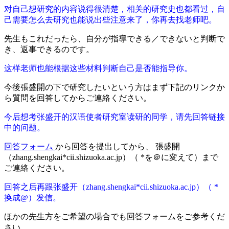
对自己想研究的内容说得很清楚，相关的研究史也都看过，自
己需要怎么去研究也能说出些注意来了，你再去找老师吧。
先生もこれだったら、自分が指導できる／できないと判断で
き、返事できるのです。
这样老师也能根据这些材料判断自己是否能指导你。
今後張盛開の下で研究したいという方はまず下記のリンクか
ら質問を回答してからご連絡ください。
今后想考张盛开的汉语使者研究室读研的同学，请先回答链接
中的问题。
回答フォーム
から回答を提出してから、 張盛開
（zhang.shengkai*cii.shizuoka.ac.jp）（ *を＠に変えて）まで
ご連絡ください。
回答之后再跟张盛开（zhang.shengkai*cii.shizuoka.ac.jp）（ *
换成@）发信。
ほかの先生方をご希望の場合でも回答フォームをご参考くだ
さい。