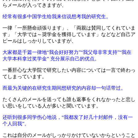
らメールが入ってきますが、
经常有很多中国学生给我来信说想考我的研究生。
一律「一所懸命頑張ります」、「両親は賛同してくれていま
す」「大学では～奨学金を獲得しています」などなど自己ア
ピールはしっかりしていますが、
大家都是千篇一律地“我会好好努力”“我父母非常支持”“我在
大学本科拿过奖学金” 充分展示自己的优点。
一番肝心な大学院で研究したい内容については一言で終わっ
てしまっています。
而最为关键的在研究生期间想研究的内容却一句话带过。
たくさんのメールを送っても誰も返事をくれなかったと悲し
い思いをしている人が多いと聞いています。
还听到很多同学伤心地说，“我都发了好几十封邮件，没有一
个人回我”。
これは自分のメールがしっかりかけていないからということ