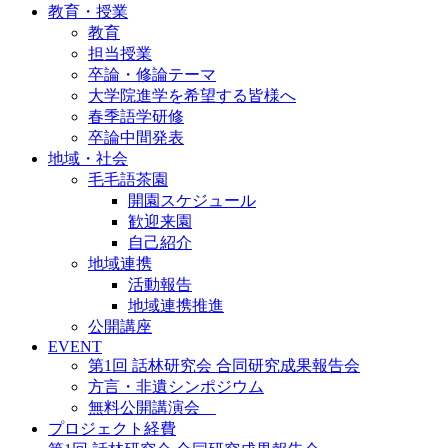
教育・授業
教育
担当授業
卒論・修論テーマ
大学院進学を希望する皆様へ
春季語学研修
卒論中間発表
地域・社会
毛毛語茶園
開園スケジュール
歓迎来園
自己紹介
地域連携
活動報告
地域連携推進
公開講座
EVENT
第1回 話林研究会 合同研究成果報告会
方言・非遺シンポジウム
無料公開講演会
プロジェクト経費