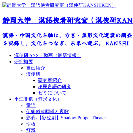
静岡大学 漢語使者研究室（漢使研KANS
漢語・中国文化を軸に、方言・無形文化遺産の調査
を記録し、文化をつなぎ、未来へ運ぶ。 KANSHI.
漢使研 SNS・動画（最新情報）
研究概要
自己紹介
漢使研
研究室紹介
移民言語の研究
ゼミについて
平江非遺（無形文化）
童謡
伝統儀式葬儀と夜歌
影戏-【影絵劇】Shadow Puppet Theater
快板
灯戏