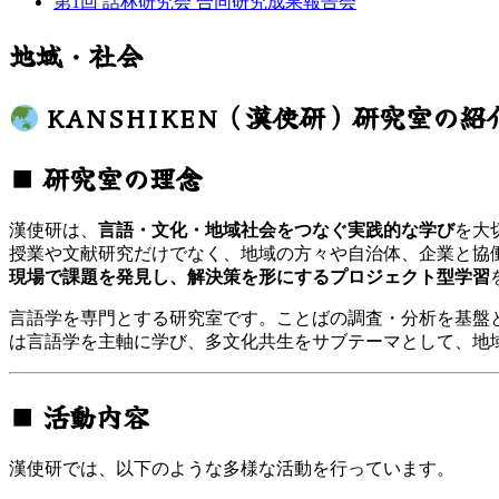
第1回 話林研究会 合同研究成果報告会
地域・社会
KANSHIKEN（漢使研）研究室の紹
■ 研究室の理念
漢使研は、
言語・文化・地域社会をつなぐ実践的な学び
を大
授業や文献研究だけでなく、地域の方々や自治体、企業と協
現場で課題を発見し、解決策を形にするプロジェクト型学習
言語学を専門とする研究室です。ことばの調査・分析を基盤
は言語学を主軸に学び、多文化共生をサブテーマとして、地
■ 活動内容
漢使研では、以下のような多様な活動を行っています。