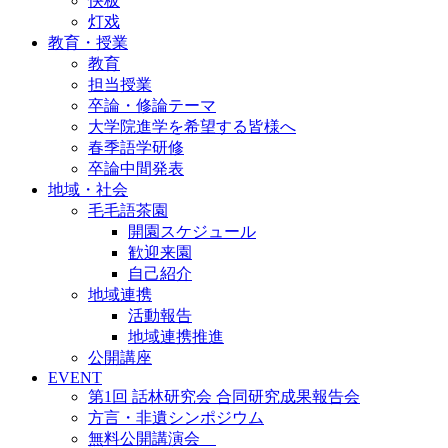
快板
灯戏
教育・授業
教育
担当授業
卒論・修論テーマ
大学院進学を希望する皆様へ
春季語学研修
卒論中間発表
地域・社会
毛毛語茶園
開園スケジュール
歓迎来園
自己紹介
地域連携
活動報告
地域連携推進
公開講座
EVENT
第1回 話林研究会 合同研究成果報告会
方言・非遺シンポジウム
無料公開講演会