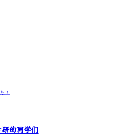
た！
考研的同学们