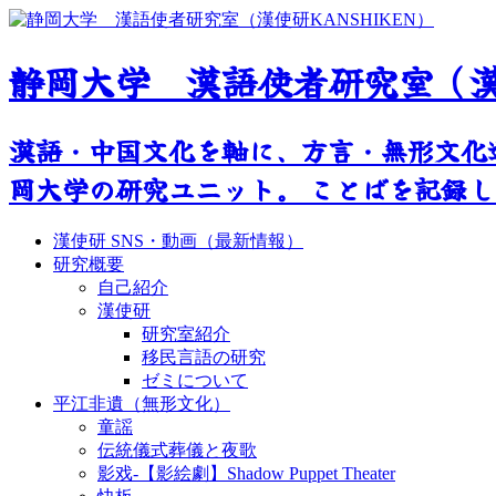
静岡大学 漢語使者研究室（漢使
漢語・中国文化を軸に、方言・無形文化
岡大学の研究ユニット。 ことばを記録し、
漢使研 SNS・動画（最新情報）
研究概要
自己紹介
漢使研
研究室紹介
移民言語の研究
ゼミについて
平江非遺（無形文化）
童謡
伝統儀式葬儀と夜歌
影戏-【影絵劇】Shadow Puppet Theater