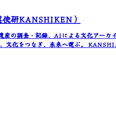
研KANSHIKEN）
遺産の調査・記録、AIによる文化アーカ
文化をつなぎ、未来へ運ぶ。 KANSHI