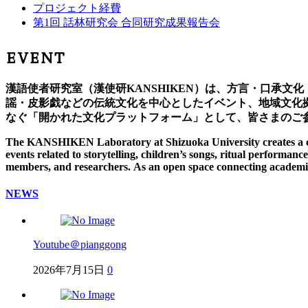
プロジェクト経費
第1回 話林研究会 合同研究成果報告会
EVENT
漢語使者研究室（漢使研KANSHIKEN）は、方言・口承
謡・皮影戯などの伝統文化を中心としたイベント、地域文化
なぐ「開かれた文化プラットフォーム」として、皆さまのご
The KANSHIKEN Laboratory at Shizuoka University creates a collab
events related to storytelling, children’s songs, ritual performa
members, and researchers.
As an open space connecting academic
NEWS
Youtube＠pianggong
2026年7月15日
0