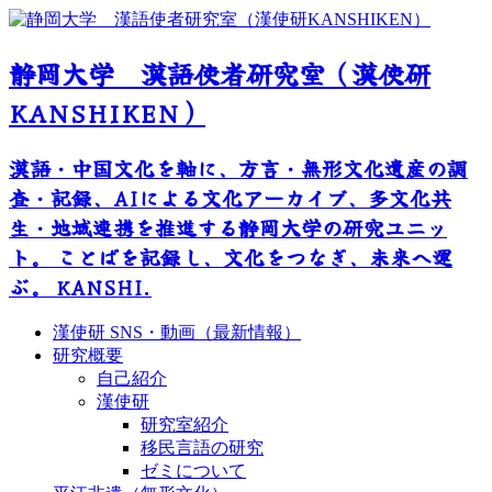
静岡大学 漢語使者研究室（漢使研
KANSHIKEN）
漢語・中国文化を軸に、方言・無形文化遺産の調
査・記録、AIによる文化アーカイブ、多文化共
生・地域連携を推進する静岡大学の研究ユニッ
ト。 ことばを記録し、文化をつなぎ、未来へ運
ぶ。 KANSHI.
漢使研 SNS・動画（最新情報）
研究概要
自己紹介
漢使研
研究室紹介
移民言語の研究
ゼミについて