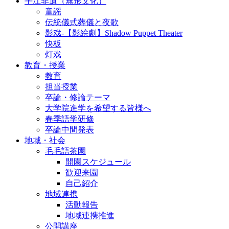
平江非遺（無形文化）
童謡
伝統儀式葬儀と夜歌
影戏-【影絵劇】Shadow Puppet Theater
快板
灯戏
教育・授業
教育
担当授業
卒論・修論テーマ
大学院進学を希望する皆様へ
春季語学研修
卒論中間発表
地域・社会
毛毛語茶園
開園スケジュール
歓迎来園
自己紹介
地域連携
活動報告
地域連携推進
公開講座