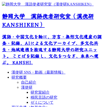
静岡大学 漢語使者研究室（漢使研
KANSHIKEN）
漢語・中国文化を軸に、方言・無形文化遺産の調
査・記録、AIによる文化アーカイブ、多文化共
生・地域連携を推進する静岡大学の研究ユニッ
ト。 ことばを記録し、文化をつなぎ、未来へ運
ぶ。 KANSHI.
漢使研 SNS・動画（最新情報）
研究概要
自己紹介
漢使研
研究室紹介
移民言語の研究
ゼミについて