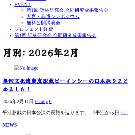
EVENT
第1回 話林研究会 合同研究成果報告会
方言・非遺シンポジウム
無料公開講演会
プロジェクト経費
第1回 話林研究会 合同研究成果報告会
月別: 2026年2月
無形文化遺産皮影戯ピーインシーの日本旅をまと
めました！
2026年2月11日
faculty
0
平江影戯の日本公演の長旅を辿ります。 《平江から日
[…]
NEWS