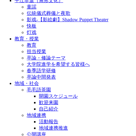
平江非遺（無形文化）
童謡
伝統儀式葬儀と夜歌
影戏-【影絵劇】Shadow Puppet Theater
快板
灯戏
教育・授業
教育
担当授業
卒論・修論テーマ
大学院進学を希望する皆様へ
春季語学研修
卒論中間発表
地域・社会
毛毛語茶園
開園スケジュール
歓迎来園
自己紹介
地域連携
活動報告
地域連携推進
公開講座