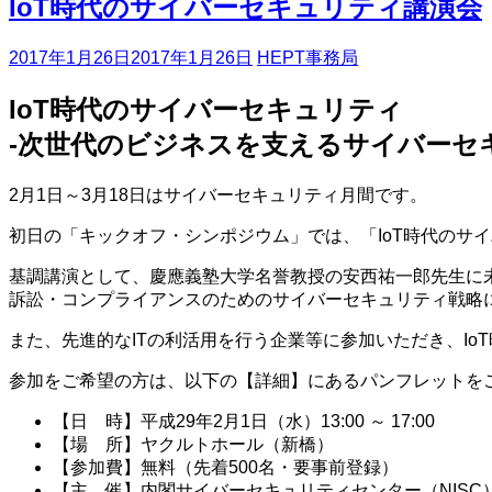
IoT時代のサイバーセキュリティ講演会
2017年1月26日
2017年1月26日
HEPT事務局
IoT時代のサイバーセキュリティ
-次世代のビジネスを支えるサイバーセ
2月1日～3月18日はサイバーセキュリティ月間です。
初日の「キックオフ・シンポジウム」では、「IoT時代のサ
基調講演として、慶應義塾大学名誉教授の安西祐一郎先生に未
訴訟・コンプライアンスのためのサイバーセキュリティ戦略
また、先進的なITの利活用を行う企業等に参加いただき、I
参加をご希望の方は、以下の【詳細】にあるパンフレットを
【日 時】平成29年2月1日（水）13:00 ～ 17:00
【場 所】ヤクルトホール（新橋）
【参加費】無料（先着500名・要事前登録）
【主 催】内閣サイバーセキュリティセンター（NISC