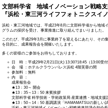
文部科学省 地域イノベーション戦略
『浜松・東三河ライフフォトニクスイ
浜松・東三河地域では、平成23年8月に文部科学省から地域
グラムの採択を受け、事業推進に取り組んでまいりました。
このたび、平成29年3月に事業終了を迎えるにあたり、そ
を目的に、成果報告会を開催いたします。
多くの皆様のご参加をお待ちしております。
日 時 ：平成29年2月21日(火) 13:30?18:45（13:00受
会 場 ：ホテルクラウンパレス浜松 4階芙蓉の間
参加料 ：無料
内 容 ：
成果報告会
★13：30～ 開会
★13：35～13：50 来賓挨拶
文部科学省 科学技術・学術政策局 産業連携・地域支援課
★13：50～14：50 基調講演「HAMAMATSUの新
浜松・東三河地域イノベーション戦略推進協議会副会長