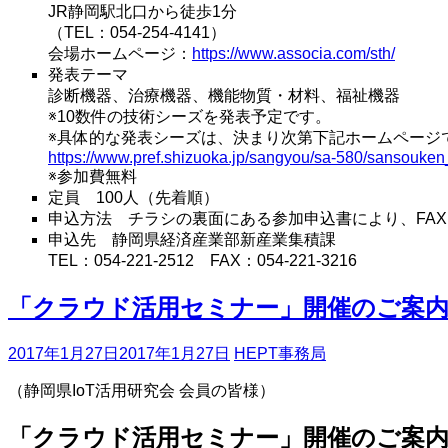
JR静岡駅北口から徒歩1分
（TEL：054-254-4141）
会場ホームページ：
https://www.associa.com/sth/
発表テーマ
診断機器、治療機器、機能物質・材料、福祉機器
※10数件の技術シーズを発表予定です。
※具体的な発表シーズは、決まり次第下記ホームページ
https://www.pref.shizuoka.jp/sangyou/sa-580/sansouken
※参加費無料
定員 100人（先着順）
申込方法 チラシの裏面にある参加申込書により、FA
申込先 静岡県経済産業部新産業集積課
TEL：054-221-2512 FAX：054-221-3216
「クラウド活用セミナー」開催のご案
2017年1月27日
2017年1月27日
HEPT事務局
（静岡県IoT活用研究会 会員の皆様）
「クラウド活用セミナー」開催のご案