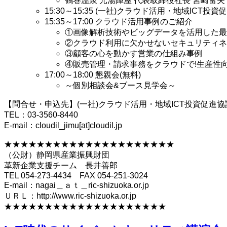
鶴巻温泉 元湯陣屋 代表取締役社長 宮崎富夫
15:30～15:35 (一社)クラウド活用・地域ICT
15:35～17:00 クラウド活用事例のご紹介
①画像解析技術やビッグデータを活用した最新
②クラウド利用に欠かせないセキュリティネ
③顧客の心を動かす営業の仕組み事例
④販売管理・請求事務をクラウドで!生産性
17:00～18:00 懇親会(無料)
～個別相談会&ブース見学会～
【問合せ・申込先】(一社)クラウド活用・地域ICT投資促進協
TEL：03-3560-8440
E-mail：cloudil_jimu[at]cloudil.jp
★★★★★★★★★★★★★★★★★★★★★
（公財）静岡県産業振興財団
革新企業支援チーム 長井善郎
TEL 054-273-4434 FAX 054-251-3024
E-mail：nagai＿ａｔ＿ric-shizuoka.or.jp
ＵＲＬ：http://www.ric-shizuoka.or.jp
★★★★★★★★★★★★★★★★★★★★