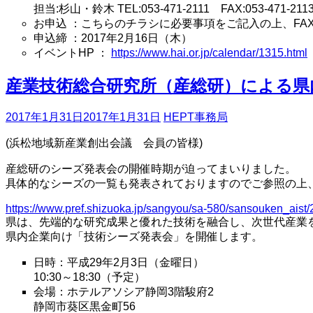
担当:杉山・鈴木 TEL:053-471-2111 FAX:053-471-211
お申込 ：こちらのチラシに必要事項をご記入の上、FA
申込締 ：2017年2月16日（木）
イベントHP ：
https://www.hai.or.jp/calendar/1315.html
産業技術総合研究所（産総研）による県
2017年1月31日
2017年1月31日
HEPT事務局
(浜松地域新産業創出会議 会員の皆様)
産総研のシーズ発表会の開催時期が迫ってまいりました。
具体的なシーズの一覧も発表されておりますのでご参照の上
https://www.pref.shizuoka.jp/sangyou/sa-580/sansouken_aist
県は、先端的な研究成果と優れた技術を融合し、次世代産業
県内企業向け「技術シーズ発表会」を開催します。
日時：平成29年2月3日（金曜日）
10:30～18:30（予定）
会場：ホテルアソシア静岡3階駿府2
静岡市葵区黒金町56