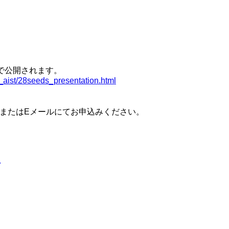
で公開されます。
_aist/28seeds_presentation.html
XまたはEメールにてお申込みください。
内
内