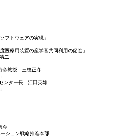
ソフトウェアの実現」
度医療用装置の産学官共同利用の促進」
本清二
特命教授 三枝正彦
」
ンセンター長 江田英雄
」
議会
ベーション戦略推進本部