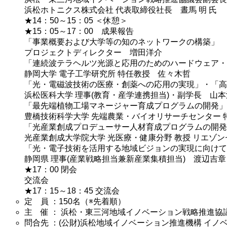
浜松ホトニクス株式会社 代表取締役社長 晝馬 明 氏
★14：50～15：05 ＜休憩＞
★15：05～17：00 成果報告
「事業概要および大学等の知のネットワークの構築」
プロジェクトディレクター 増田洋介
「連続波テラヘルツ光源と応用のためのハードウェア・
静岡大学 電子工学研究所 特任教授 佐々木哲
「光・電磁波技術の医療・創薬への応用の実現」・「高
浜松医科大学 理事(教育・産学連携担当)・副学長 山
「最先端植物工場マネージャー育成プログラムの開発」
豊橋技術科学大学 先端農業・バイオリサーチセンター 
「光産業創成プロデューサー人材育成プログラムの開発
光産業創成大学院大学 光医療・健康分野 教授 リエゾ
「光・電子技術を活用する地域ビジョンの実現に向けて
静岡県 理事(産業戦略担当兼新産業集積担当) 渡辺吉章
★17：00 閉会
交流会
★17：15～18：45 交流会
定 員 ：150名（※先着順）
主 催 ： 浜松・東三河地域イノベーション戦略推進協
問合先 ：(公財)浜松地域イノベーション推進機構 イノ