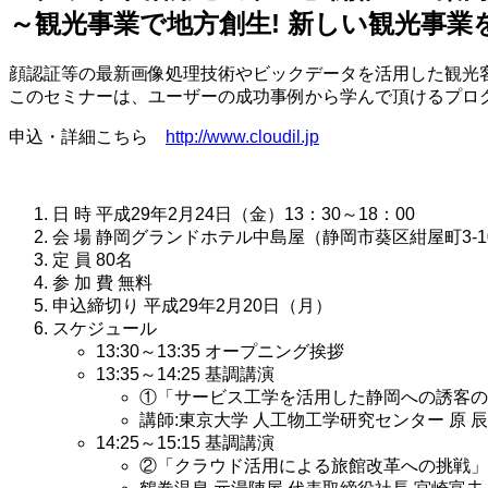
～観光事業で地方創生! 新しい観光事業
顔認証等の最新画像処理技術やビックデータを活用した観光
このセミナーは、ユーザーの成功事例から学んで頂けるプロ
申込・詳細こちら
http://www.cloudil.jp
日 時 平成29年2月24日（金）13：30～18：00
会 場 静岡グランドホテル中島屋（静岡市葵区紺屋町3-1
定 員 80名
参 加 費 無料
申込締切り 平成29年2月20日（月）
スケジュール
13:30～13:35 オープニング挨拶
13:35～14:25 基調講演
①「サービス工学を活用した静岡への誘客の
講師:東京大学 人工物工学研究センター 原 辰
14:25～15:15 基調講演
②「クラウド活用による旅館改革への挑戦」