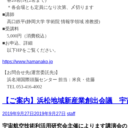
各20名(1社2名まで)
＊各会場とも定員になり次第、〆切ります
■講師
高口鉄平(静岡大学 学術院 情報学領域 准教授)
■受講料
5,000円（消費税込）
■お申込、詳細
以下HPをご覧ください。
https://www.hamanako.jp
【お問合せ先(運営委託先)】
浜名湖国際頭脳センター 担当：米良・佐藤
TEL 053-416-4002
【ご案内】浜松地域新産業創出会議 宇
2019年9月27日
2019年9月27日
staff
宇宙航空技術利活用研究会主催によります講演会の