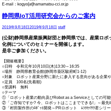
E-mail：
kogyo[at]hamamatsu-cci.or.jp
静岡県IoT活用研究会からのご案内
2019年9月18日
2019年9月18日
staff
(公財)静岡県産業振興財団と静岡県では、産業ロ
化例についてのセミナーを開催します。
是非ご参加ください。
【開催概要】
○日時 令和元年10月10日(木)13:30～16:35
○場所 静岡県教育会館(静岡市葵区駿府町1-12)
○対象 ロボット産業分野に新たに参入する意向がある企業
○定員 100名(先着順)
○受講料 無料
○テーマ
①「ロボット産業の動向及びRobot as a Serviceとしての可
②「ご存知ですか? 今、ロボットはここまでできる!」～最先端ﾛﾎﾞ
③「村田製作所のﾛﾎﾞｯﾄ開発～PRロボット ﾑﾗﾀｾｲｻｸ君シリ