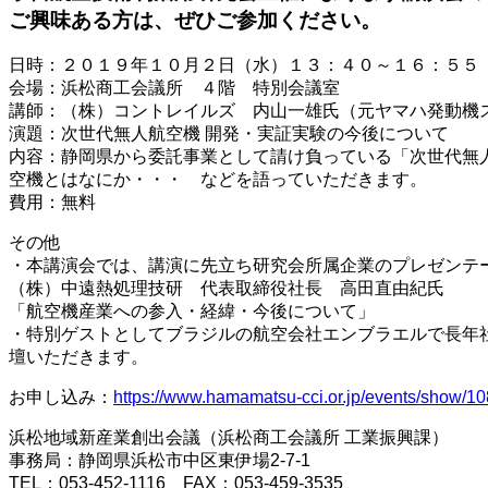
ご興味ある方は、ぜひご参加ください。
日時：２０１９年１０月２日（水）１３：４０～１６：５５
会場：浜松商工会議所 ４階 特別会議室
講師：（株）コントレイルズ 内山一雄氏（元ヤマハ発動機
演題：次世代無人航空機 開発・実証実験の今後について
内容：静岡県から委託事業として請け負っている「次世代無
空機とはなにか・・・ などを語っていただきます。
費用：無料
その他
・本講演会では、講演に先立ち研究会所属企業のプレゼンテ
（株）中遠熱処理技研 代表取締役社長 高田直由紀氏
「航空機産業への参入・経緯・今後について」
・特別ゲストとしてブラジルの航空会社エンブラエルで長年
壇いただきます。
お申し込み：
https://www.hamamatsu-cci.or.jp/events/show/1
浜松地域新産業創出会議（浜松商工会議所 工業振興課）
事務局：静岡県浜松市中区東伊場2-7-1
TEL：053-452-1116 FAX：053-459-3535