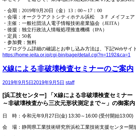
・会期：2019年9月20日（金）13：00～17：00
・会場：オークラアクトシティホテル浜松 ３Ｆ メイフェア (静
・主催：一般社団法人電子情報技術産業協会（JEITA）
・後援：独立行政法人情報処理推進機構（IPA）
・定員：50名
・参加費：無料
・プログラム詳細の確認とお申し込み方法は、下記Webサイ
https://home.jeita.or.jp/cgi-bin/page/detail.cgi?n=1192&ca=1
X線による非破壊検査セミナーのご案内
2019年9月5日
2019年9月5日
staff
[浜工技センター] 「X線による非破壊検査セミナー
～非破壊検査から三次元形状測定まで～」の御案内
日 時：令和元年9月27日(金) 13:30～16:00 (受付開始13:00)
会 場：静岡県工業技術研究所浜松工業技術支援センター開放棟