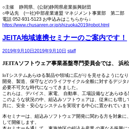
○主催 静岡県、(公財)静岡県産業振興財団
○申込先 (一社)中部産業連盟 マネジメント事業部 第二部 
電話 052-931-5123 お申込みはこちらから↓
https://www.chusanren.or.jp/shizuoka2019/robot.html
JEITA地域連携セミナーのご案内です！
2019年9月10日
2019年9月10日
staff
JEITAソフトウェア事業基盤専門委員会では、 浜
IoTシステムあらゆる製品や領域に広がりを見せるようにな
開発、製造、保守などのライフサイクル全般に対するデジタルト
必要不可欠な時代になってきました。
これらは、デバイス、家電、 自動車、工場設備などあらゆ
このような状況の中、組込みソフトウェアは、従来にも増し
共に、安全・安心なシステムを実現する中心に置かれていま
本セミナーは、組込みソフトウェア開発に関わる方を対象に、D
して開催します。
本セミナーを通して、東海地区の組込み産業 の更なる振興に