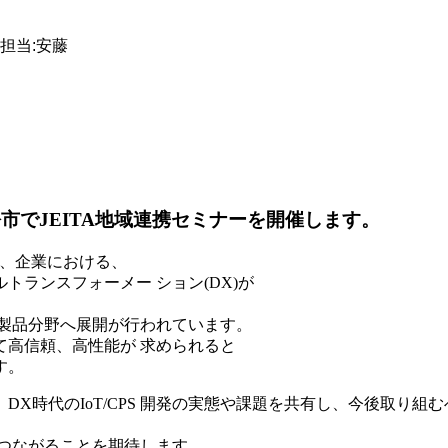
担当:安藤
松市でJEITA地域連携セミナーを開催します。
り、企業における、
ランスフォーメー ション(DX)が
る製品分野へ展開が行われています。
て高信頼、高性能が 求められると
す。
X時代のIoT/CPS 開発の実態や課題を共有し、今後取り組
つながることを期待します。