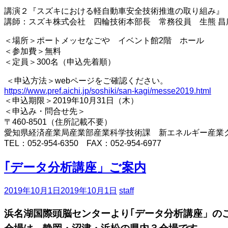
講演２『スズキにおける軽自動車安全技術推進の取り組み』
講師：スズキ株式会社 四輪技術本部長 常務役員 生熊 昌
＜場所＞ポートメッセなごや イベント館2階 ホール
＜参加費＞無料
＜定員＞300名（申込先着順）
＜申込方法＞webページをご確認ください。
https://www.pref.aichi.jp/soshiki/san-kagi/messe2019.html
＜申込期限＞2019年10月31日（木）
＜申込み・問合せ先＞
〒460-8501（住所記載不要）
愛知県経済産業局産業部産業科学技術課 新エネルギー産業
TEL：052-954-6350 FAX：052-954-6977
｢データ分析講座」ご案内
2019年10月1日
2019年10月1日
staff
浜名湖国際頭脳センターより
｢データ分析講座」の
会場は、静岡・沼津・浜松の県内３会場です。