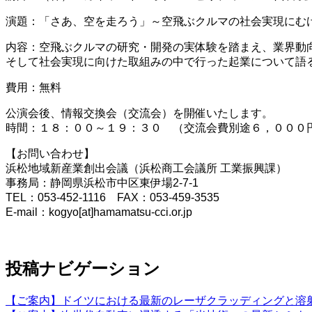
演題：「さあ、空を走ろう」～空飛ぶクルマの社会実現にむ
内容：空飛ぶクルマの研究・開発の実体験を踏まえ、業界動
そして社会実現に向けた取組みの中で行った起業について語
費用：無料
公演会後、情報交換会（交流会）を開催いたします。
時間：１８：００～１９：３０ （交流会費別途６，０００
【お問い合わせ】
浜松地域新産業創出会議（浜松商工会議所 工業振興課）
事務局：静岡県浜松市中区東伊場2-7-1
TEL：053-452-1116 FAX：053-459-3535
E-mail：
kogyo[at]hamamatsu-cci.or.jp
投稿ナビゲーション
【ご案内】ドイツにおける最新のレーザクラッディングと溶