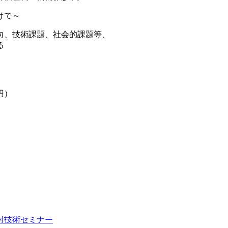
けて～
向、技術課題、社会的課題等、
る
円）
射技術セミナー