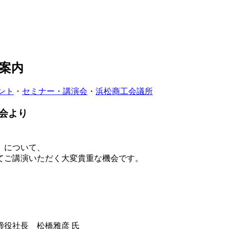
案内
ント
・
セミナー・講演会
・
浜松商工会議所
会より
」について、
てご講演いただく大変貴重な機会です。
役社長 松橋雅彦 氏