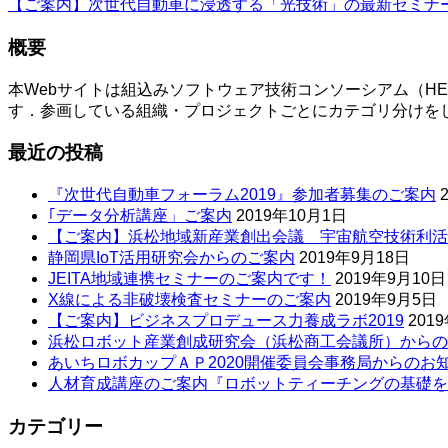
【ご案内】次世代自動車に浸透する「光技術」の最新セミナ
概要
本Webサイトは組込みソフトウェア技術コンソーシアム（H
す．参画している組織・プロジェクトごとにカテゴリ分けを
最近の投稿
『次世代自動車フォーラム2019』参加者募集のご案内
｢データ分析講座」ご案内
2019年10月1日
【ご案内】浜松地域新産業創出会議 宇宙航空技術利活
静岡県IoT活用研究会からのご案内
2019年9月18日
JEITA地域連携セミナーのご案内です！
2019年9月10日
X線による非破壊検査セミナーのご案内
2019年9月5日
【ご案内】ビジネスプロデュース力養成ラボ2019
201
浜松ロボット産業創成研究会（浜松商工会議所）からの
あいちロボカップＡＰ2020開催委員会事務局からのお
人材育成講座のご案内『ロボットティーチングの基礎を
カテゴリー