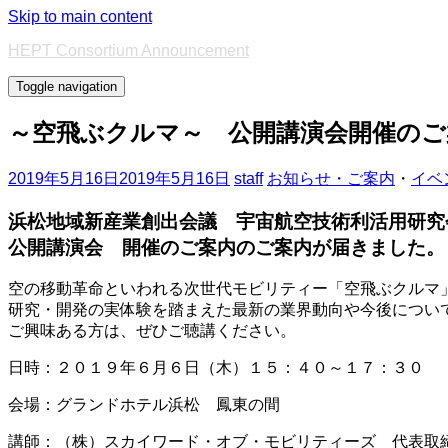
Skip to main content
HEPT Consortium Announcement
Toggle navigation
～空飛ぶクルマ～ 公開講演会開催のご
2019年5月16日
2019年5月16日
staff
お知らせ・ご案内
・
イベ
浜松地域新産業創出会議 宇宙航空技術利活用研究
公開講演会 開催のご案内のご案内が届きました。
空の移動革命といわれる次世代モビリティー「空飛ぶクルマ
研究・開発の実体験を踏まえた最新の業界動向や今後につい
ご興味ある方は、ぜひご聴講ください。
日時：２０１９年６月６日（木）１５：４０～１７：３０
会場：グランドホテル浜松 鳳東の間
講師：（株）スカイワード・オブ・モビリティーズ 代表取締