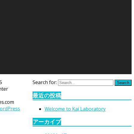
5
Search for:
Search
nter
最近の投稿
es.com
rdPress
Welcome to Kai Laboratory
アーカイブ