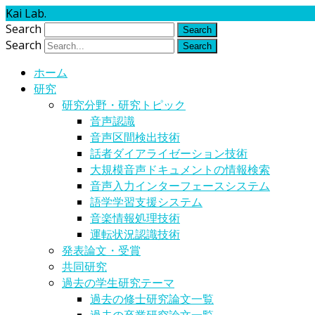
Kai Lab.
Search
Search
ホーム
研究
研究分野・研究トピック
音声認識
音声区間検出技術
話者ダイアライゼーション技術
大規模音声ドキュメントの情報検索
音声入力インターフェースシステム
語学学習支援システム
音楽情報処理技術
運転状況認識技術
発表論文・受賞
共同研究
過去の学生研究テーマ
過去の修士研究論文一覧