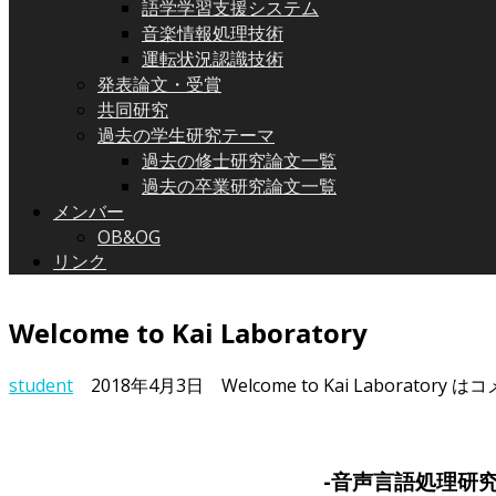
語学学習支援システム
音楽情報処理技術
運転状況認識技術
発表論文・受賞
共同研究
過去の学生研究テーマ
過去の修士研究論文一覧
過去の卒業研究論文一覧
メンバー
OB&OG
リンク
Welcome to Kai Laboratory
student
2018年4月3日
Welcome to Kai Laboratory は
コ
-音声言語処理研究