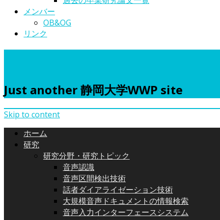
過去の卒業研究論文一覧
メンバー
OB&OG
リンク
Kai Lab.
Just another 静岡大学WWP site
Skip to content
ホーム
研究
研究分野・研究トピック
音声認識
音声区間検出技術
話者ダイアライゼーション技術
大規模音声ドキュメントの情報検索
音声入力インターフェースシステム